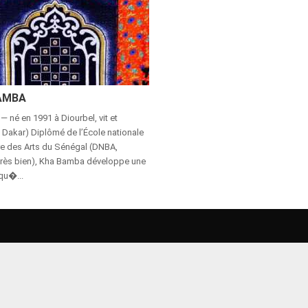
AMBA
— né en 1991 à Diourbel, vit et
 à Dakar) Diplômé de l’École nationale
re des Arts du Sénégal (DNBA,
très bien), Kha Bamba développe une
qu�...