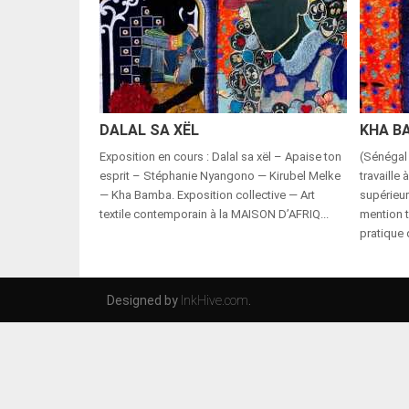
DALAL SA XËL
KHA B
Exposition en cours : Dalal sa xël – Apaise ton
(Sénégal 
esprit – Stéphanie Nyangono — Kirubel Melke
travaille
— Kha Bamba. Exposition collective — Art
supérieu
textile contemporain à la MAISON D’AFRIQ...
mention 
pratique 
Designed by
InkHive.com
.