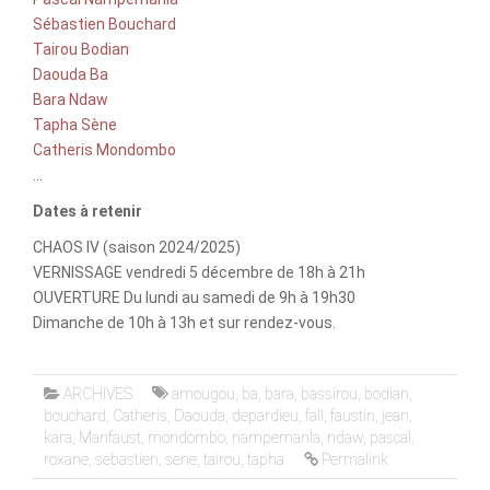
Sébastien Bouchard
Tairou Bodian
Daouda Ba
Bara Ndaw
Tapha Sène
Catheris Mondombo
…
Dates à retenir
CHAOS IV (saison 2024/2025)
VERNISSAGE vendredi 5 décembre de 18h à 21h
OUVERTURE Du lundi au samedi de 9h à 19h30
Dimanche de 10h à 13h et sur rendez-vous.
ARCHIVES
amougou
,
ba
,
bara
,
bassirou
,
bodian
,
bouchard
,
Catheris
,
Daouda
,
depardieu
,
fall
,
faustin
,
jean
,
kara
,
Manfaust
,
mondombo
,
nampemanla
,
ndaw
,
pascal
,
roxane
,
sebastien
,
sene
,
tairou
,
tapha
Permalink